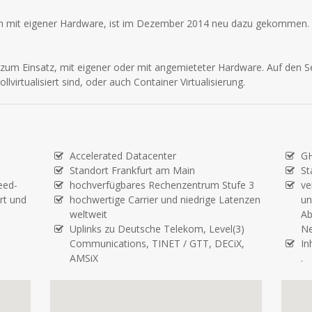
 mit eigener Hardware, ist im Dezember 2014 neu dazu gekommen. Au
 zum Einsatz, mit eigener oder mit angemieteter Hardware. Auf den 
virtualisiert sind, oder auch Container Virtualisierung.
Accelerated Datacenter
G
Standort Frankfurt am Main
St
eed-
hochverfügbares Rechenzentrum Stufe 3
ve
rt und
hochwertige Carrier und niedrige Latenzen
un
weltweit
Ab
Uplinks zu Deutsche Telekom, Level(3)
Ne
Communications, TINET / GTT, DECiX,
In
AMSiX
.