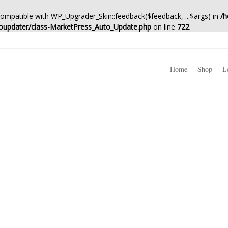
 compatible with WP_Upgrader_Skin::feedback($feedback, ...$args) in
/h
oupdater/class-MarketPress_Auto_Update.php
on line
722
Home
Shop
L