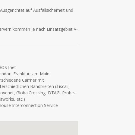
sgerichtet auf Ausfallsicherheit und
Servern kommen je nach Einsatzgebiet V-
HOSTnet
andort Frankfurt am Main
rschiedene Carrrier mit
terschiedlichen Bandbreiten (Tiscali,
ovenet, GlobalCrossing, DTAG, Probe-
tworks, etc.)
house Interconnection Service