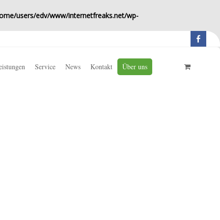
ome/users/edv/www/internetfreaks.net/wp-
eistungen
Service
News
Kontakt
Über uns