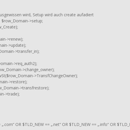
usgewissen wird, Setup wird auch create aufadiert
 $row_Domain->setup;
_Create);
in->renew);
ain->update);
omain->transfer_in);
omain->req_auth2);
row_Domain->change_owner);
wSt($row_Domain->TransfChangeOwner);
ain->restore);
w_Domain->transfrestore);
n->trade);
 „.com“ OR $TLD_NEW == „.net“ OR $TLD_NEW == „.info“ OR $TLD_N