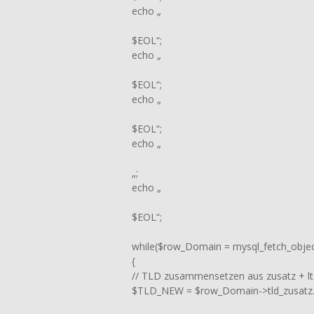
echo „
$EOL“;
echo „
$EOL“;
echo „
$EOL“;
echo „
„;
echo „
$EOL“;
while($row_Domain = mysql_fetch_obje
{
// TLD zusammensetzen aus zusatz + lt
$TLD_NEW = $row_Domain->tld_zusatz.“