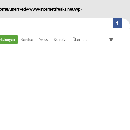
ome/users/edv/www/internetfreaks.net/wp-
eistungen
Service
News
Kontakt
Über uns