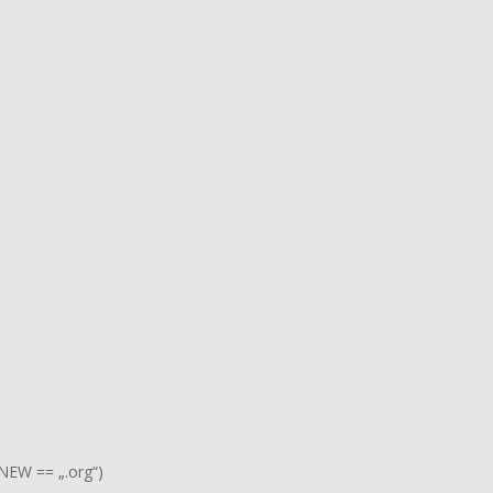
EW == „.org“)