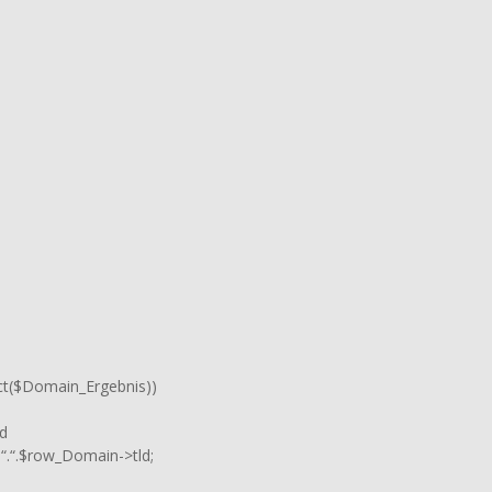
ct($Domain_Ergebnis))
d
.“.$row_Domain->tld;