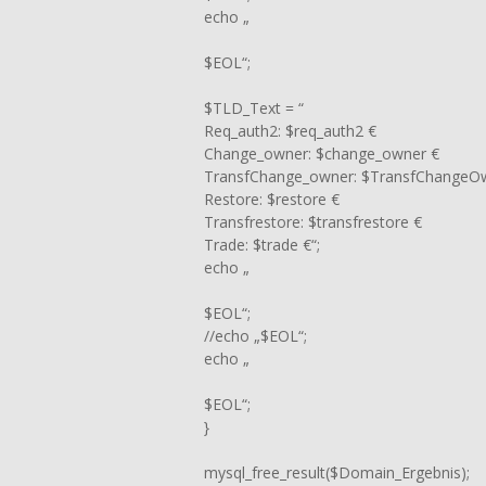
echo „
$EOL“;
$TLD_Text = “
Req_auth2: $req_auth2 €
Change_owner: $change_owner €
TransfChange_owner: $TransfChangeO
Restore: $restore €
Transfrestore: $transfrestore €
Trade: $trade €“;
echo „
$EOL“;
//echo „$EOL“;
echo „
$EOL“;
}
mysql_free_result($Domain_Ergebnis);