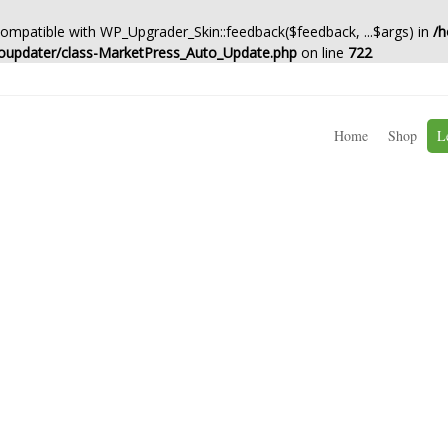
 compatible with WP_Upgrader_Skin::feedback($feedback, ...$args) in
/h
oupdater/class-MarketPress_Auto_Update.php
on line
722
Home
Shop
L