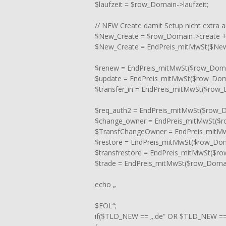
$laufzeit = $row_Domain->laufzeit;
// NEW Create damit Setup nicht extra a
$New_Create = $row_Domain->create +
$New_Create = EndPreis_mitMwSt($New
$renew = EndPreis_mitMwSt($row_Doma
$update = EndPreis_mitMwSt($row_Dom
$transfer_in = EndPreis_mitMwSt($row_D
$req_auth2 = EndPreis_mitMwSt($row_D
$change_owner = EndPreis_mitMwSt($
$TransfChangeOwner = EndPreis_mitM
$restore = EndPreis_mitMwSt($row_Dom
$transfrestore = EndPreis_mitMwSt($ro
$trade = EndPreis_mitMwSt($row_Domai
echo „
$EOL“;
if($TLD_NEW == „.de“ OR $TLD_NEW ==